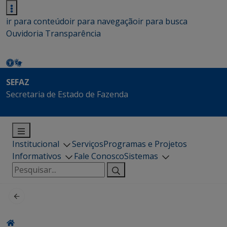
ir para conteúdo
ir para navegação
ir para busca
Ouvidoria
Transparência
SEFAZ
Secretaria de Estado de Fazenda
Institucional
Serviços
Programas e Projetos
Informativos
Fale Conosco
Sistemas
Pesquisar
por: