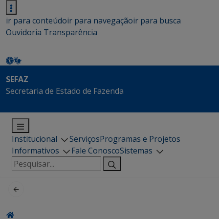
ir para conteúdo
ir para navegação
ir para busca
Ouvidoria
Transparência
SEFAZ
Secretaria de Estado de Fazenda
Institucional
Serviços
Programas e Projetos
Informativos
Fale Conosco
Sistemas
Pesquisar
por: