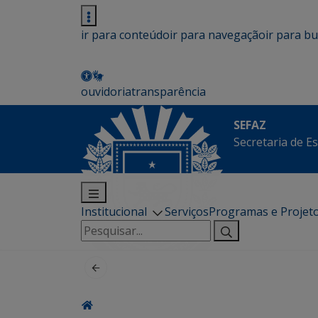
ir para conteúdo
ir para navegação
ir para b
ouvidoria
transparência
SEFAZ
Secretaria de E
Institucional
Serviços
Programas e Projet
Pesquisar
por: