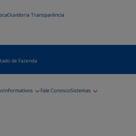
usca
Ouvidoria
Transparência
stado de Fazenda
os
Informativos
Fale Conosco
Sistemas