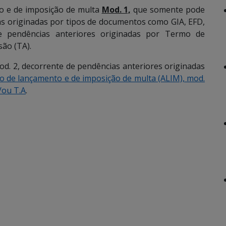
to e de imposição de multa
Mod. 1,
que somente pode
as originadas por tipos de documentos como GIA, EFD,
 pendências anteriores originadas por Termo de
são (TA).
mod. 2, decorrente de pendências anteriores originadas
o de lançamento e de imposição de multa (ALIM), mod.
e/ou T.A
.