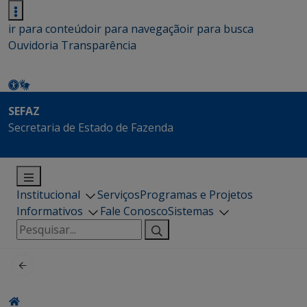
ir para conteúdo
ir para navegação
ir para busca
Ouvidoria
Transparência
SEFAZ
Secretaria de Estado de Fazenda
Institucional
Serviços
Programas e Projetos
Informativos
Fale Conosco
Sistemas
Pesquisar
por: