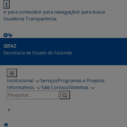
ir para conteúdo
ir para navegação
ir para busca
Ouvidoria
Transparência
SEFAZ
Secretaria de Estado de Fazenda
Institucional
Serviços
Programas e Projetos
Informativos
Fale Conosco
Sistemas
Pesquisar
por: