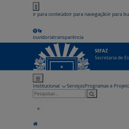
ir para conteúdo
ir para navegação
ir para b
ouvidoria
transparência
SEFAZ
Secretaria de E
Institucional
Serviços
Programas e Projet
Pesquisar
por: