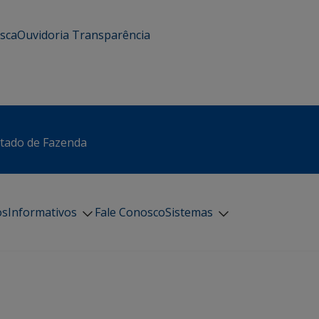
usca
Ouvidoria
Transparência
stado de Fazenda
os
Informativos
Fale Conosco
Sistemas