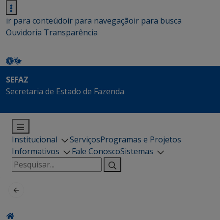
ir para conteúdo
ir para navegação
ir para busca
Ouvidoria
Transparência
SEFAZ
Secretaria de Estado de Fazenda
Institucional
Serviços
Programas e Projetos
Informativos
Fale Conosco
Sistemas
Pesquisar
por: