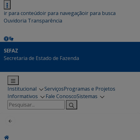
ir para conteúdo
ir para navegação
ir para busca
Ouvidoria
Transparência
SEFAZ
Secretaria de Estado de Fazenda
Institucional
Serviços
Programas e Projetos
Informativos
Fale Conosco
Sistemas
Pesquisar
por: