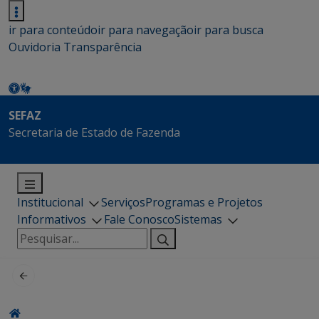
ir para conteúdo
ir para navegação
ir para busca
Ouvidoria
Transparência
SEFAZ
Secretaria de Estado de Fazenda
Institucional
Serviços
Programas e Projetos
Informativos
Fale Conosco
Sistemas
Pesquisar
por: