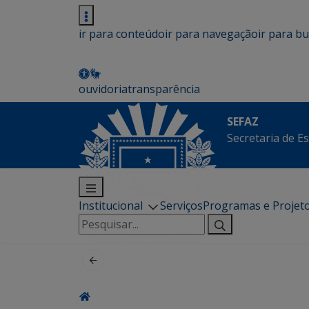
ir para conteúdo
ir para navegação
ir para b
ouvidoria
transparência
SEFAZ
Secretaria de E
Institucional
Serviços
Programas e Projet
Pesquisar
por: