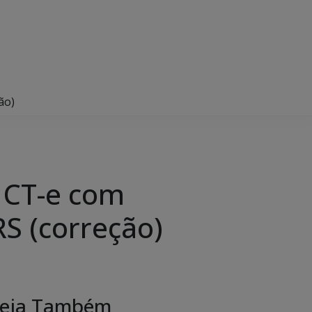
ão)
 CT-e com
S (correção)
eja Também