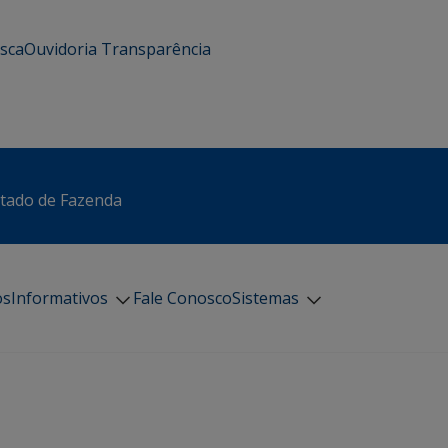
usca
Ouvidoria
Transparência
stado de Fazenda
os
Informativos
Fale Conosco
Sistemas