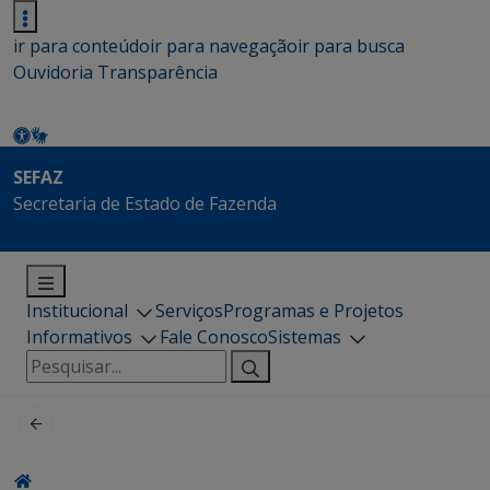
ir para conteúdo
ir para navegação
ir para busca
Ouvidoria
Transparência
SEFAZ
Secretaria de Estado de Fazenda
Institucional
Serviços
Programas e Projetos
Informativos
Fale Conosco
Sistemas
Pesquisar
por: