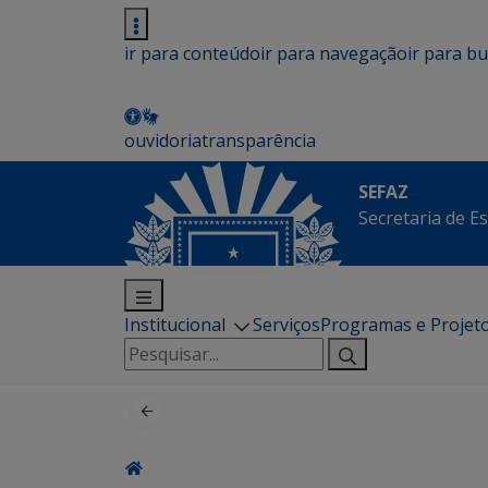
ir para conteúdo
ir para navegação
ir para b
ouvidoria
transparência
SEFAZ
Secretaria de E
Institucional
Serviços
Programas e Projet
Pesquisar
por: