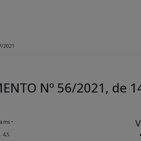
7/2021
NTO Nº 56/2021, de 1
V
a.ms •
 4,5.