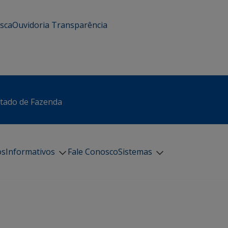
usca
Ouvidoria
Transparência
stado de Fazenda
os
Informativos
Fale Conosco
Sistemas