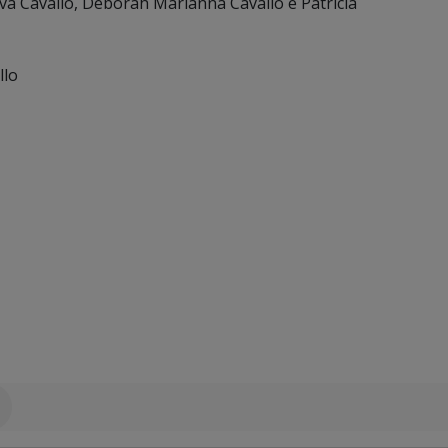
va Cavallo, Deborah Marianna Cavallo e Patrícia
llo