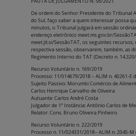
PAUTA DE JULGAMENTO N. 56/2021
De ordem do Senhor Presidente do Tribunal A
do Sul, faço saber a quem interessar possa que
minutos, o Tribunal julgará em sessão ordinári
endereço eletrônico meet.ms.gov.br/SessãoTA
meet.jit.si/SessãoTAT, os seguintes recursos, 
respectiva sessão, observarem, também, as dispo
Regimento Interno do TAT (Decreto n. 14.320/
Recurso Voluntário n. 169/2019
Processo: 11/014679/2018 – ALIM n. 40261-E 
Sujeito Passivo: Morumbi Comércio de Alimento
Carlos Henrique Carvalho de Oliveira
Autuante: Carlos André Costa
Julgador de 1ª Instância: Antônio Carlos de Me
Relator: Cons. Bruno Oliveira Pinheiro
Recurso Voluntário n. 222/2019
Processo n. 11/024331/2018– ALIM n. 2045-M 