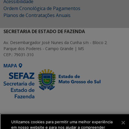
Acessibilidade
Ordem Cronológica de Pagamentos
Planos de Contratações Anuais
SECRETARIA DE ESTADO DE FAZENDA
Av. Desembargador José Nunes da Cunha s/n - Bloco 2
Parque dos Poderes - Campo Grande | MS
CEP.: 79031-310
MAPA
SETDIG | Secretaria-
Executiva de
Transformação Digital
Utilizamos cookies para permitir uma melhor experiência
em nosso website e para nos ajudar a compreender