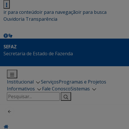
ir para conteúdo
ir para navegação
ir para busca
Ouvidoria
Transparência
SEFAZ
Secretaria de Estado de Fazenda
Institucional
Serviços
Programas e Projetos
Informativos
Fale Conosco
Sistemas
Pesquisar
por: