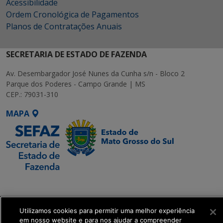
Acessibilidade
Ordem Cronológica de Pagamentos
Planos de Contratações Anuais
SECRETARIA DE ESTADO DE FAZENDA
Av. Desembargador José Nunes da Cunha s/n - Bloco 2
Parque dos Poderes - Campo Grande | MS
CEP.: 79031-310
MAPA
SETDIG | Secretaria-
Executiva de
Transformação Digital
Utilizamos cookies para permitir uma melhor experiência
em nosso website e para nos ajudar a compreender