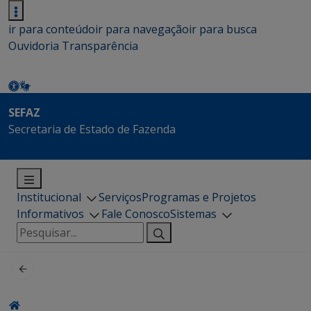
ir para conteúdo
ir para navegação
ir para busca
Ouvidoria
Transparência
SEFAZ
Secretaria de Estado de Fazenda
Institucional
Serviços
Programas e Projetos
Informativos
Fale Conosco
Sistemas
Pesquisar
por: