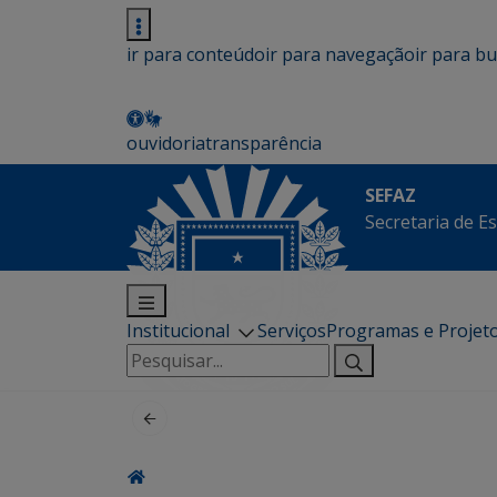
ir para conteúdo
ir para navegação
ir para b
ouvidoria
transparência
SEFAZ
Secretaria de E
Institucional
Serviços
Programas e Projet
Pesquisar
por: