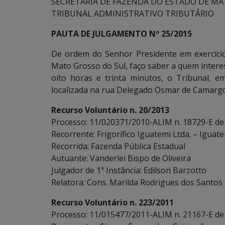
SECRETARIA DE FAZENDA DO ESTADO DE MA
TRIBUNAL ADMINISTRATIVO TRIBUTÁRIO
PAUTA DE JULGAMENTO Nº 25/2015
De ordem do Senhor Presidente em exercício
Mato Grosso do Sul, faço saber a quem interes
oito horas e trinta minutos, o Tribunal, e
localizada na rua Delegado Osmar de Camargo,
Recurso Voluntário n. 20/2013
Processo: 11/020371/2010-ALIM n. 18729-E de
Recorrente: Frigorífico Iguatemi Ltda. – Iguate
Recorrida: Fazenda Pública Estadual
Autuante: Vanderlei Bispo de Oliveira
Julgador de 1ª Instância: Edilson Barzotto
Relatora: Cons. Marilda Rodrigues dos Santos
Recurso Voluntário n. 223/2011
Processo: 11/015477/2011-ALIM n. 21167-E de