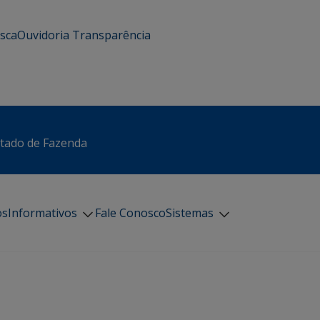
usca
Ouvidoria
Transparência
stado de Fazenda
os
Informativos
Fale Conosco
Sistemas