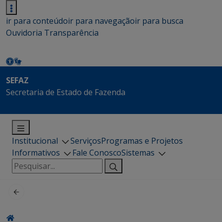
ir para conteúdo
ir para navegação
ir para busca
Ouvidoria
Transparência
SEFAZ
Secretaria de Estado de Fazenda
Institucional
Serviços
Programas e Projetos
Informativos
Fale Conosco
Sistemas
Pesquisar
por: