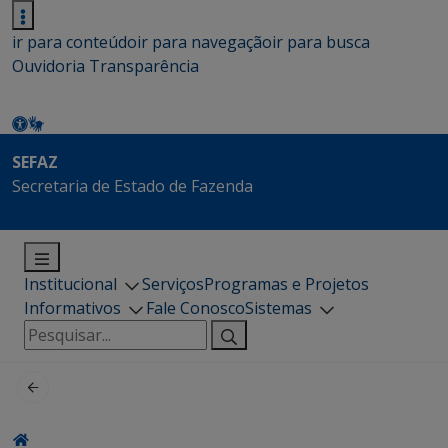
ir para conteúdo
ir para navegação
ir para busca
Ouvidoria
Transparência
SEFAZ
Secretaria de Estado de Fazenda
Institucional
Serviços
Programas e Projetos
Informativos
Fale Conosco
Sistemas
Pesquisar
por: