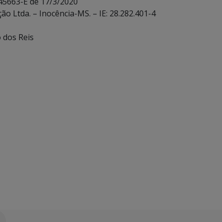
 45663-E de 17/3/2020
ão Ltda. – Inocência-MS. – IE: 28.282.401-4
o dos Reis