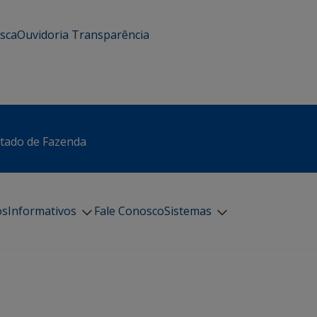
usca
Ouvidoria
Transparência
stado de Fazenda
os
Informativos
Fale Conosco
Sistemas