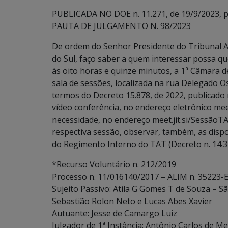
PUBLICADA NO DOE n. 11.271, de 19/9/2023, p.
PAUTA DE JULGAMENTO N. 98/2023
De ordem do Senhor Presidente do Tribunal A
do Sul, faço saber a quem interessar possa qu
às oito horas e quinze minutos, a 1ª Câmara d
sala de sessões, localizada na rua Delegado 
termos do Decreto 15.878, de 2022, publicado
vídeo conferência, no endereço eletrônico m
necessidade, no endereço meet.jit.si/SessãoTA
respectiva sessão, observar, também, as disposiçõ
do Regimento Interno do TAT (Decreto n. 14.3
*Recurso Voluntário n. 212/2019
Processo n. 11/016140/2017 – ALIM n. 35223-E
Sujeito Passivo: Atila G Gomes T de Souza – S
Sebastião Rolon Neto e Lucas Abes Xavier
Autuante: Jesse de Camargo Luiz
Julgador de 1ª Instância: Antônio Carlos de Me