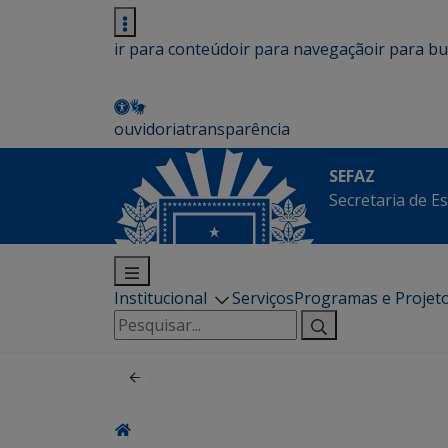
ir para conteúdo
ir para navegação
ir para b
ouvidoria
transparência
SEFAZ
Secretaria de E
Institucional
Serviços
Programas e Projet
Pesquisar
por: