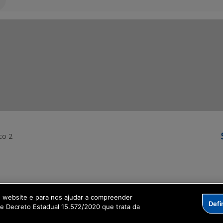
co 2
ormação Digital
o website e para nos ajudar a compreender
Defi
me Decreto Estadual 15.572/2020 que trata da