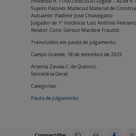
Processo n. 11/007356/2020-Digital – ALIM n.
Sujeito Passivo: Matecsul Material de Construç
Autuante: Vladimir José Chiavegatto
Julgador de 1ª Instância: Luiz Antônio Felician
Relator: Cons. Gérson Mardine Fraulob
*reincluídos em pauta de julgamento.
Campo Grande, 18 de setembro de 2023.
Arsenia Zavala C. de Queiroz,
Secretária Geral.
Categorias :
Pauta de Julgamento
Compartilhe: