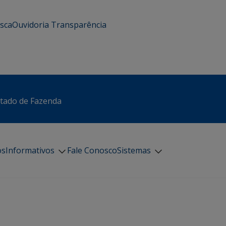
usca
Ouvidoria
Transparência
stado de Fazenda
os
Informativos
Fale Conosco
Sistemas