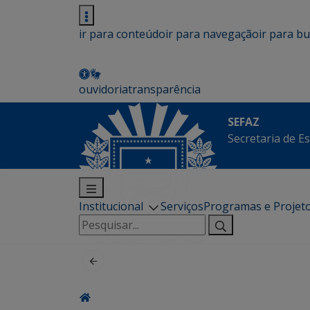
ir para conteúdo
ir para navegação
ir para b
ouvidoria
transparência
SEFAZ
Secretaria de E
Institucional
Serviços
Programas e Projet
Pesquisar
por: