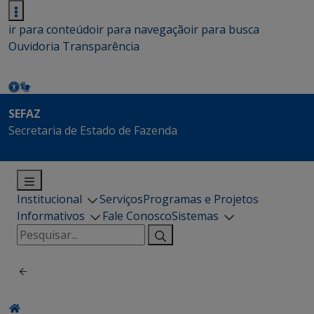
ir para conteúdo
ir para navegação
ir para busca
Ouvidoria
Transparência
SEFAZ
Secretaria de Estado de Fazenda
Institucional
Serviços
Programas e Projetos
Informativos
Fale Conosco
Sistemas
Pesquisar
por: