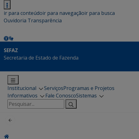
ir para conteúdo
ir para navegação
ir para busca
Ouvidoria
Transparência
SEFAZ
Secretaria de Estado de Fazenda
Institucional
Serviços
Programas e Projetos
Informativos
Fale Conosco
Sistemas
Pesquisar
por: