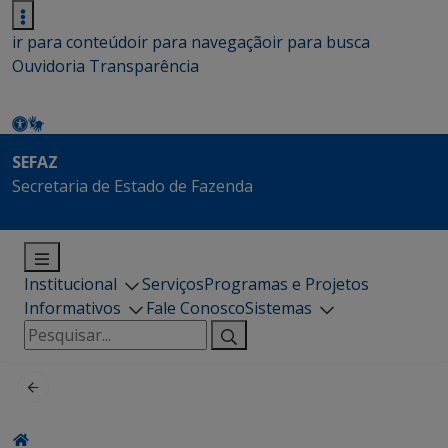
ir para conteúdo
ir para navegação
ir para busca
Ouvidoria
Transparência
SEFAZ
Secretaria de Estado de Fazenda
Institucional
Serviços
Programas e Projetos
Informativos
Fale Conosco
Sistemas
Pesquisar
por: