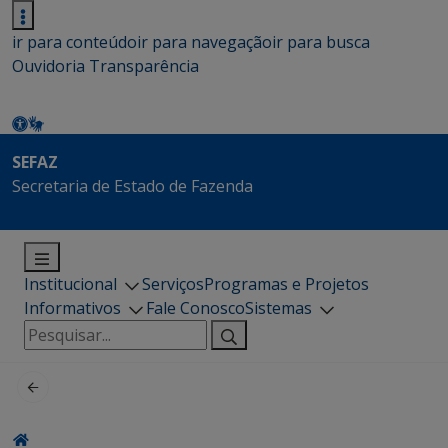
ir para conteúdo
ir para navegação
ir para busca
Ouvidoria
Transparência
SEFAZ
Secretaria de Estado de Fazenda
Institucional
Serviços
Programas e Projetos
Informativos
Fale Conosco
Sistemas
Pesquisar
por: