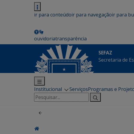
ir para conteúdo
ir para navegação
ir para b
ouvidoria
transparência
SEFAZ
Secretaria de E
Institucional
Serviços
Programas e Projet
Pesquisar
por: