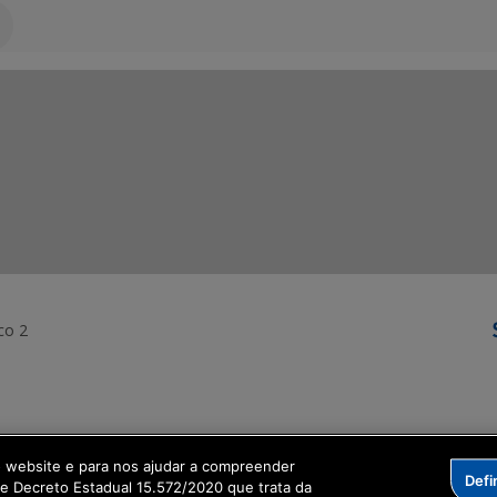
co 2
ormação Digital
o website e para nos ajudar a compreender
Defi
me Decreto Estadual 15.572/2020 que trata da