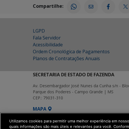
Compartilhe:
LGPD
Fala Servidor
Acessibilidade
Ordem Cronológica de Pagamentos
Planos de Contratações Anuais
SECRETARIA DE ESTADO DE FAZENDA
Av. Desembargador José Nunes da Cunha s/n - Blo
Parque dos Poderes - Campo Grande | MS
CEP.: 79031-310
MAPA
SETDIG | Secretaria-Executiva de Transf
Utilizamos cookies para permitir uma melhor experiência em noss
quais informações são mais úteis e relevantes para você. Confor