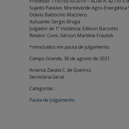
Processo: 11/015070/2019 – ALIM n. 42770-E 
Sujeito Passivo: Monteverde Agro-Energética S
Otávio Battochio Mazziero
Autuante: Sergio Braga
Julgador de 1ª Instância: Edilson Barzotto
Relator: Cons. Gérson Mardine Fraulob
*reincluídos em pauta de julgamento.
Campo Grande, 30 de agosto de 2021.
Arsenia Zavala C. de Queiroz,
Secretária Geral.
Categorias :
Pauta de Julgamento