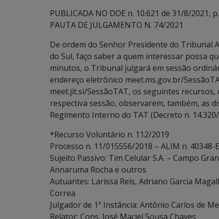
PUBLICADA NO DOE n. 10.621 de 31/8/2021, p.
PAUTA DE JULGAMENTO N. 74/2021
De ordem do Senhor Presidente do Tribunal A
do Sul, faço saber a quem interessar possa que
minutos, o Tribunal julgará em sessão ordinári
endereço eletrônico meet.ms.gov.br/SessãoTA
meet.jit.si/SessãoTAT, os seguintes recursos, 
respectiva sessão, observarem, também, as dispo
Regimento Interno do TAT (Decreto n. 14.320/
*Recurso Voluntário n. 112/2019
Processo n. 11/015556/2018 – ALIM n. 40348-E
Sujeito Passivo: Tim Celular S.A. – Campo Gran
Annaruma Rocha e outros
Autuantes: Larissa Reis, Adriano Garcia Magal
Correa
Julgador de 1ª Instância: Antônio Carlos de Me
Relator: Cons. José Maciel Sousa Chaves