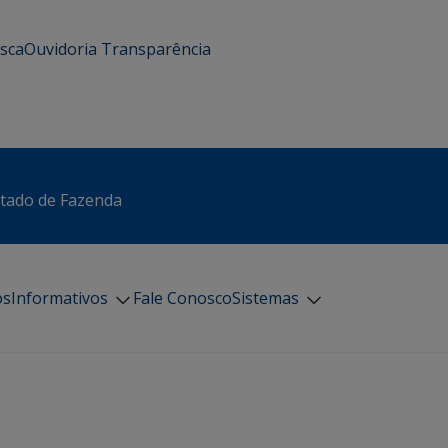
usca
Ouvidoria
Transparência
stado de Fazenda
os
Informativos
Fale Conosco
Sistemas