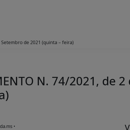
etembro de 2021 (quinta – feira)
NTO N. 74/2021, de 2 
a)
V
da.ms •