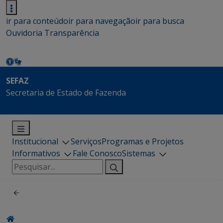
ir para conteúdo
ir para navegação
ir para busca
Ouvidoria
Transparência
SEFAZ
Secretaria de Estado de Fazenda
Institucional
Serviços
Programas e Projetos
Informativos
Fale Conosco
Sistemas
Pesquisar
por: