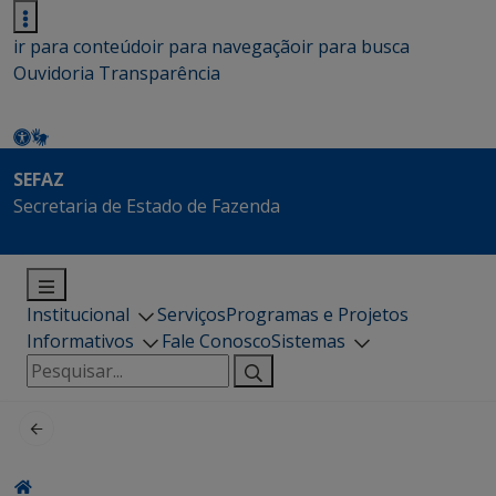
ir para conteúdo
ir para navegação
ir para busca
Ouvidoria
Transparência
SEFAZ
Secretaria de Estado de Fazenda
Institucional
Serviços
Programas e Projetos
Informativos
Fale Conosco
Sistemas
Pesquisar
por: