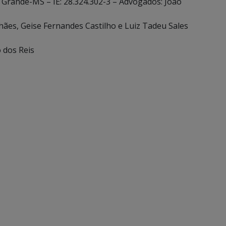
o Grande-MS – IE: 28.324.302-3 – Advogados: João
hães, Geise Fernandes Castilho e Luiz Tadeu Sales
o dos Reis