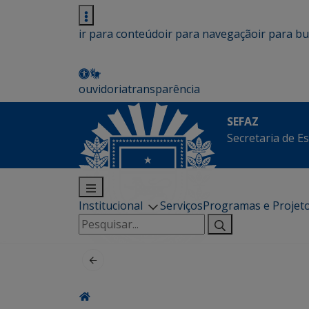
ir para conteúdo
ir para navegação
ir para b
ouvidoria
transparência
SEFAZ
Secretaria de E
Institucional
Serviços
Programas e Projet
Pesquisar
por: