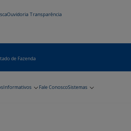
usca
Ouvidoria
Transparência
stado de Fazenda
os
Informativos
Fale Conosco
Sistemas