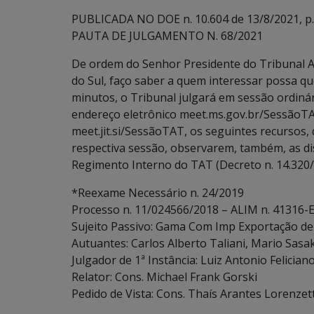
PUBLICADA NO DOE n. 10.604 de 13/8/2021, p.
PAUTA DE JULGAMENTO N. 68/2021
De ordem do Senhor Presidente do Tribunal A
do Sul, faço saber a quem interessar possa que
minutos, o Tribunal julgará em sessão ordinári
endereço eletrônico meet.ms.gov.br/SessãoTA
meet.jit.si/SessãoTAT, os seguintes recursos, 
respectiva sessão, observarem, também, as dispo
Regimento Interno do TAT (Decreto n. 14.320/
*Reexame Necessário n. 24/2019
Processo n. 11/024566/2018 – ALIM n. 41316-
Sujeito Passivo: Gama Com Imp Exportação de 
Autuantes: Carlos Alberto Taliani, Mario Sasa
Julgador de 1ª Instância: Luiz Antonio Felician
Relator: Cons. Michael Frank Gorski
Pedido de Vista: Cons. Thaís Arantes Lorenzett