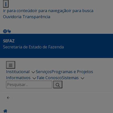
ir para conteúdo
ir para navegação
ir para busca
Ouvidoria
Transparência
SEFAZ
Secretaria de Estado de Fazenda
Institucional
Serviços
Programas e Projetos
Informativos
Fale Conosco
Sistemas
Pesquisar
por: