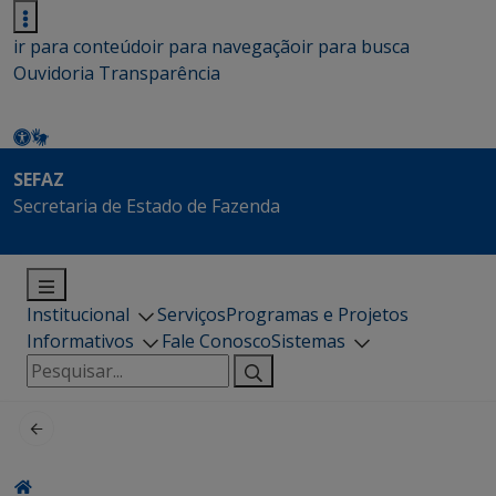
ir para conteúdo
ir para navegação
ir para busca
Ouvidoria
Transparência
SEFAZ
Secretaria de Estado de Fazenda
Institucional
Serviços
Programas e Projetos
Informativos
Fale Conosco
Sistemas
Pesquisar
por: