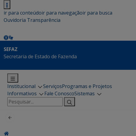
ir para conteúdo
ir para navegação
ir para busca
Ouvidoria
Transparência
SEFAZ
Secretaria de Estado de Fazenda
Institucional
Serviços
Programas e Projetos
Informativos
Fale Conosco
Sistemas
Pesquisar
por: