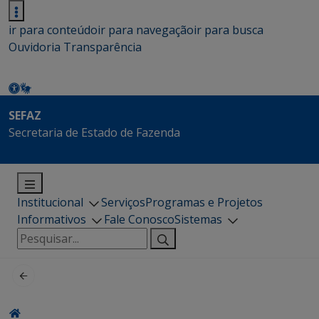
ir para conteúdo
ir para navegação
ir para busca
Ouvidoria
Transparência
SEFAZ
Secretaria de Estado de Fazenda
Institucional
Serviços
Programas e Projetos
Informativos
Fale Conosco
Sistemas
Pesquisar
por: