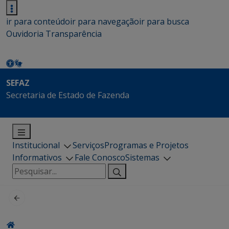
ir para conteúdo
ir para navegação
ir para busca
Ouvidoria
Transparência
SEFAZ
Secretaria de Estado de Fazenda
Institucional
Serviços
Programas e Projetos
Informativos
Fale Conosco
Sistemas
Pesquisar
por: