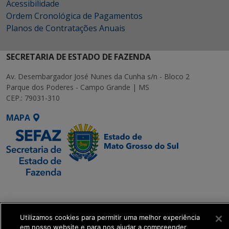
Acessibilidade
Ordem Cronológica de Pagamentos
Planos de Contratações Anuais
SECRETARIA DE ESTADO DE FAZENDA
Av. Desembargador José Nunes da Cunha s/n - Bloco 2
Parque dos Poderes - Campo Grande | MS
CEP.: 79031-310
MAPA
SETDIG | Secretaria-
Executiva de
Transformação Digital
Utilizamos cookies para permitir uma melhor experiência
em nosso website e para nos ajudar a compreender