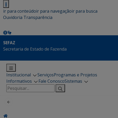
ir para conteúdo
ir para navegação
ir para busca
Ouvidoria
Transparência
SEFAZ
Secretaria de Estado de Fazenda
Institucional
Serviços
Programas e Projetos
Informativos
Fale Conosco
Sistemas
Pesquisar
por: