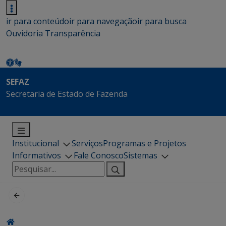
ir para conteúdo
ir para navegação
ir para busca
Ouvidoria
Transparência
SEFAZ
Secretaria de Estado de Fazenda
Institucional
Serviços
Programas e Projetos
Informativos
Fale Conosco
Sistemas
Pesquisar
por: