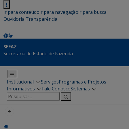
ir para conteúdo
ir para navegação
ir para busca
Ouvidoria
Transparência
SEFAZ
Secretaria de Estado de Fazenda
Institucional
Serviços
Programas e Projetos
Informativos
Fale Conosco
Sistemas
Pesquisar
por: