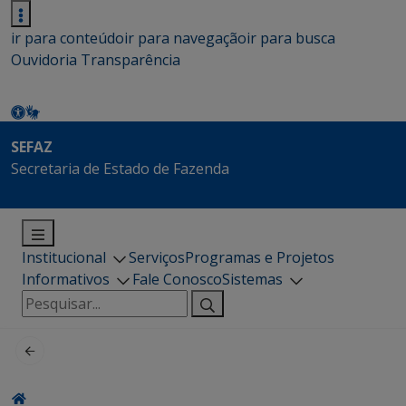
ir para conteúdo
ir para navegação
ir para busca
Ouvidoria
Transparência
SEFAZ
Secretaria de Estado de Fazenda
Institucional
Serviços
Programas e Projetos
Informativos
Fale Conosco
Sistemas
Pesquisar
por: