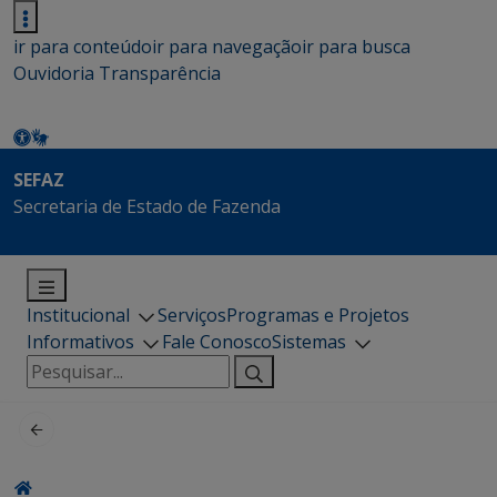
ir para conteúdo
ir para navegação
ir para busca
Ouvidoria
Transparência
SEFAZ
Secretaria de Estado de Fazenda
Institucional
Serviços
Programas e Projetos
Informativos
Fale Conosco
Sistemas
Pesquisar
por: