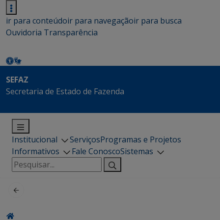
ir para conteúdo
ir para navegação
ir para busca
Ouvidoria
Transparência
SEFAZ
Secretaria de Estado de Fazenda
Institucional
Serviços
Programas e Projetos
Informativos
Fale Conosco
Sistemas
Pesquisar
por: