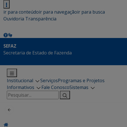
ir para conteúdo
ir para navegação
ir para busca
Ouvidoria
Transparência
SEFAZ
Secretaria de Estado de Fazenda
Institucional
Serviços
Programas e Projetos
Informativos
Fale Conosco
Sistemas
Pesquisar
por: