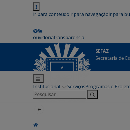
ir para conteúdo
ir para navegação
ir para b
ouvidoria
transparência
SEFAZ
Secretaria de E
Institucional
Serviços
Programas e Projet
Pesquisar
por: