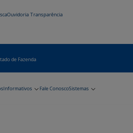
usca
Ouvidoria
Transparência
stado de Fazenda
os
Informativos
Fale Conosco
Sistemas