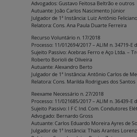
Advogados: Gustavo Feitosa Beltrão e outros
Autuante: João Carlos Nascimento Júnior
Julgador de 1ª Instância: Luiz Antônio Felician
Relatora: Cons. Ana Paula Duarte Ferreira
Recurso Voluntário n. 17/2018
Processo: 11/012694/2017 – ALIM n. 34719-E 
Sujeito Passivo: Acebras Ferro e Aço Ltda. – T
Roberto Borioli de Oliveira
Autuante: Alexandro Berto
Julgador de 1ª Instância: Antônio Carlos de Me
Relatora: Cons. Marilda Rodrigues dos Santos
Reexame Necessário n. 27/2018
Processo: 11/021685/2017 – ALIM n. 36439-E 
Sujeito Passivo: I F C Ind. Com. Condutores Elé
Advogado: Bernardo Gross
Autuante: Carlos Eduardo Moreira Ayres de S
Julgador de 1ª Instância: Thais Arantes Lorenz