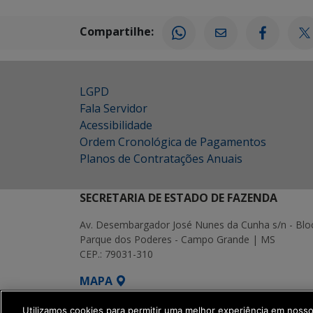
Compartilhe:
LGPD
Fala Servidor
Acessibilidade
Ordem Cronológica de Pagamentos
Planos de Contratações Anuais
SECRETARIA DE ESTADO DE FAZENDA
Av. Desembargador José Nunes da Cunha s/n - Blo
Parque dos Poderes - Campo Grande | MS
CEP.: 79031-310
MAPA
SETDIG | Secretaria-Executiva de Transf
Utilizamos cookies para permitir uma melhor experiência em noss