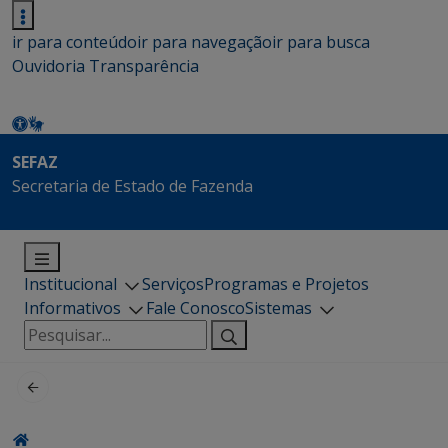
ir para conteúdo
ir para navegação
ir para busca
Ouvidoria
Transparência
SEFAZ
Secretaria de Estado de Fazenda
Institucional
Serviços
Programas e Projetos
Informativos
Fale Conosco
Sistemas
Pesquisar
por: