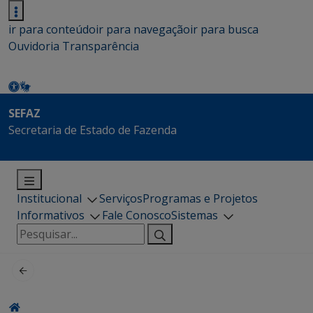
ir para conteúdo
ir para navegação
ir para busca
Ouvidoria
Transparência
SEFAZ
Secretaria de Estado de Fazenda
Institucional
Serviços
Programas e Projetos
Informativos
Fale Conosco
Sistemas
Pesquisar
por: