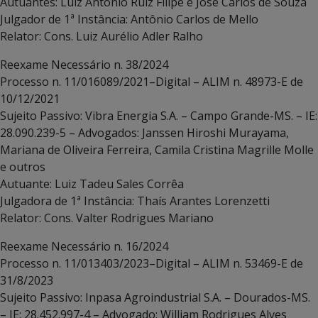
Autuantes: Luiz Antônio Ruiz Filipe e José Carlos de Souza
Julgador de 1ª Instância: Antônio Carlos de Mello
Relator: Cons. Luiz Aurélio Adler Ralho
Reexame Necessário n. 38/2024
Processo n. 11/016089/2021–Digital – ALIM n. 48973-E de
10/12/2021
Sujeito Passivo: Vibra Energia S.A. – Campo Grande-MS. – IE:
28.090.239-5 – Advogados: Janssen Hiroshi Murayama,
Mariana de Oliveira Ferreira, Camila Cristina Magrille Molle
e outros
Autuante: Luiz Tadeu Sales Corrêa
Julgadora de 1ª Instância: Thaís Arantes Lorenzetti
Relator: Cons. Valter Rodrigues Mariano
Reexame Necessário n. 16/2024
Processo n. 11/013403/2023–Digital – ALIM n. 53469-E de
31/8/2023
Sujeito Passivo: Inpasa Agroindustrial S.A. – Dourados-MS.
– IE: 28.452.997-4 – Advogado: William Rodrigues Alves