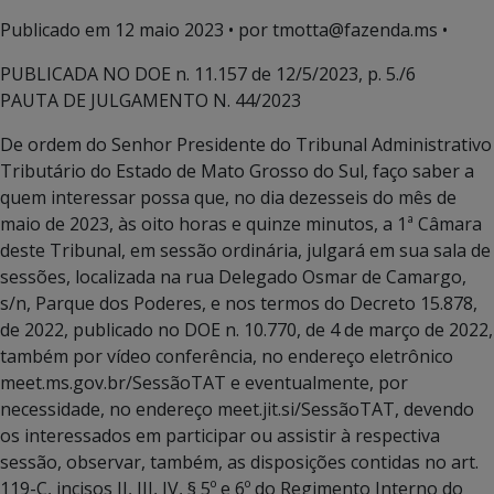
Publicado em
12 maio 2023
• por tmotta@fazenda.ms •
PUBLICADA NO DOE n. 11.157 de 12/5/2023, p. 5./6
PAUTA DE JULGAMENTO N. 44/2023
De ordem do Senhor Presidente do Tribunal Administrativo
Tributário do Estado de Mato Grosso do Sul, faço saber a
quem interessar possa que, no dia dezesseis do mês de
maio de 2023, às oito horas e quinze minutos, a 1ª Câmara
deste Tribunal, em sessão ordinária, julgará em sua sala de
sessões, localizada na rua Delegado Osmar de Camargo,
s/n, Parque dos Poderes, e nos termos do Decreto 15.878,
de 2022, publicado no DOE n. 10.770, de 4 de março de 2022,
também por vídeo conferência, no endereço eletrônico
meet.ms.gov.br/SessãoTAT e eventualmente, por
necessidade, no endereço meet.jit.si/SessãoTAT, devendo
os interessados em participar ou assistir à respectiva
sessão, observar, também, as disposições contidas no art.
119-C, incisos II, III, IV, § 5º e 6º do Regimento Interno do