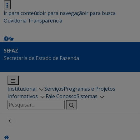
ir para conteúdo
ir para navegação
ir para busca
Ouvidoria
Transparência
SEFAZ
Secretaria de Estado de Fazenda
Institucional
Serviços
Programas e Projetos
Informativos
Fale Conosco
Sistemas
Pesquisar
por: