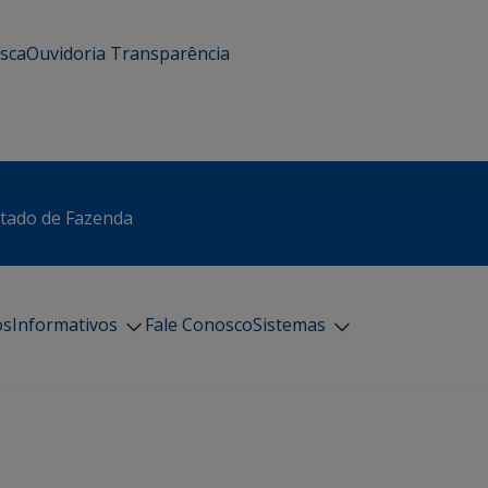
usca
Ouvidoria
Transparência
stado de Fazenda
os
Informativos
Fale Conosco
Sistemas