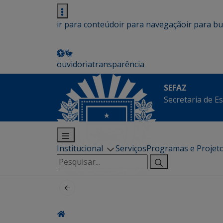
ir para conteúdo
ir para navegação
ir para b
ouvidoria
transparência
SEFAZ
Secretaria de E
Institucional
Serviços
Programas e Projet
Pesquisar
por: