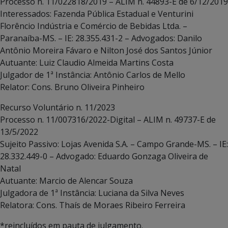
Processo n. 11/022818/2019 – ALIM n. 44893-E de 6/12/2019
Interessados: Fazenda Pública Estadual e Venturini
Florêncio Indústria e Comércio de Bebidas Ltda. –
Paranaíba-MS. – IE: 28.355.431-2 – Advogados: Danilo
Antônio Moreira Fávaro e Nilton José dos Santos Júnior
Autuante: Luiz Claudio Almeida Martins Costa
Julgador de 1ª Instância: Antônio Carlos de Mello
Relator: Cons. Bruno Oliveira Pinheiro
Recurso Voluntário n. 11/2023
Processo n. 11/007316/2022-Digital – ALIM n. 49737-E de
13/5/2022
Sujeito Passivo: Lojas Avenida S.A. – Campo Grande-MS. – IE:
28.332.449-0 – Advogado: Eduardo Gonzaga Oliveira de
Natal
Autuante: Marcio de Alencar Souza
Julgadora de 1ª Instância: Luciana da Silva Neves
Relatora: Cons. Thaís de Moraes Ribeiro Ferreira
*reincluídos em pauta de julgamento.