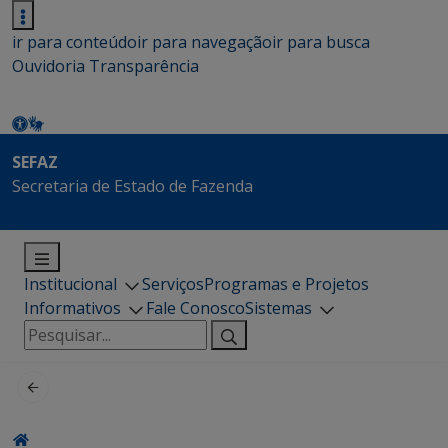
ir para conteúdo
ir para navegação
ir para busca
Ouvidoria
Transparência
SEFAZ
Secretaria de Estado de Fazenda
Institucional
Serviços
Programas e Projetos
Informativos
Fale Conosco
Sistemas
Pesquisar
por: