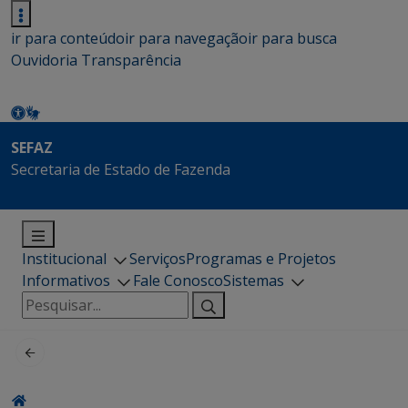
ir para conteúdo
ir para navegação
ir para busca
Ouvidoria
Transparência
SEFAZ
Secretaria de Estado de Fazenda
Institucional
Serviços
Programas e Projetos
Informativos
Fale Conosco
Sistemas
Pesquisar
por: