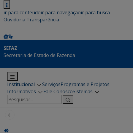
ir para conteúdo
ir para navegação
ir para busca
Ouvidoria
Transparência
SEFAZ
Secretaria de Estado de Fazenda
Institucional
Serviços
Programas e Projetos
Informativos
Fale Conosco
Sistemas
Pesquisar
por: