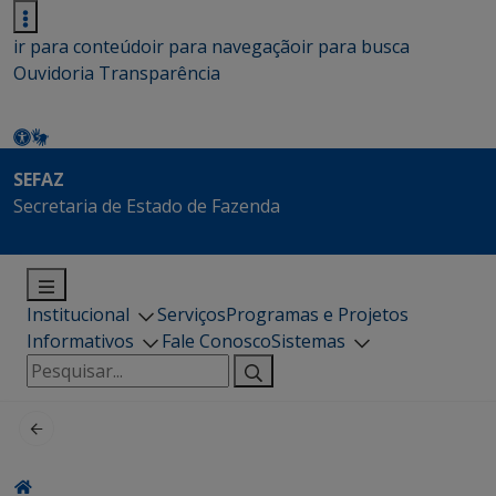
ir para conteúdo
ir para navegação
ir para busca
Ouvidoria
Transparência
SEFAZ
Secretaria de Estado de Fazenda
Institucional
Serviços
Programas e Projetos
Informativos
Fale Conosco
Sistemas
Pesquisar
por: