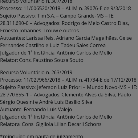
Recurso Voluntário n. 307/2018
Processo: 11/006520/2018 – ALIM n. 39076-E de 9/3/2018
Sujeito Passivo: Tim S.A. – Campo Grande-MS – IE:
28.311.690-0 – Advogados: Rodrigo de Melo Castro Dias,
Ernesto Johannes Trouw e outros
Autuantes: Larissa Reis, Adriano Garcia Magalhães, Geise
Fernandes Castilho e Luiz Tadeu Sales Correa
Julgador de 1ª Instância: Antônio Carlos de Mello
Relator: Cons. Faustino Souza Souto
Recurso Voluntário n. 263/2019
Processo: 11/027966/2018 – ALIM n. 41734-E de 17/12/2018
Sujeito Passivo: Jeferson Luiz Priori – Mundo Novo-MS – IE:
28.770.855-1 – Advogados: Clemente Alves da Silva, Paulo
Sérgio Quesini e André Luís Basílio Silva
Autuante: Fernando Luis Valejo
Julgador de 1ª Instância: Antônio Carlos de Mello
Relatora: Cons. Gigliola Lilian Decarli Schons
*reincluído em pauta de julgamento.