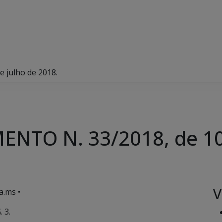
 julho de 2018.
NTO N. 33/2018, de 10 
V
a.ms •
 3.