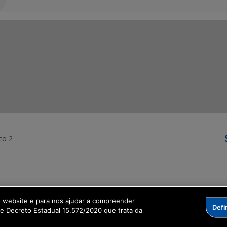
co 2
ormação Digital
o website e para nos ajudar a compreender
Defi
me Decreto Estadual 15.572/2020 que trata da