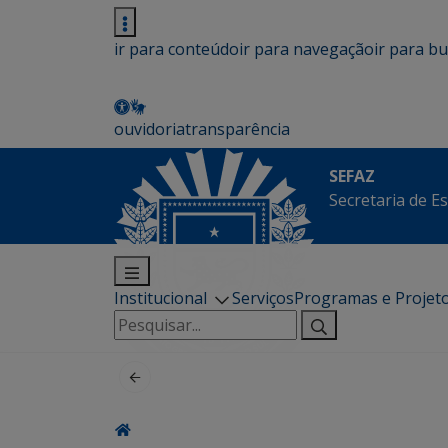
ir para conteúdo
ir para navegação
ir para b
ouvidoria
transparência
SEFAZ
Secretaria de E
Institucional
Serviços
Programas e Projet
Pesquisar
por: