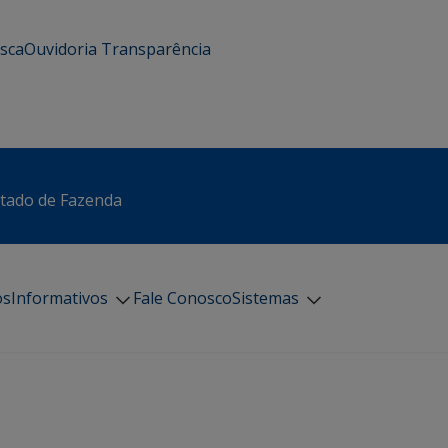
usca
Ouvidoria
Transparência
stado de Fazenda
os
Informativos
Fale Conosco
Sistemas