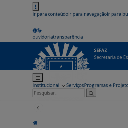
ir para conteúdo
ir para navegação
ir para b
ouvidoria
transparência
SEFAZ
Secretaria de E
Institucional
Serviços
Programas e Projet
Pesquisar
por: