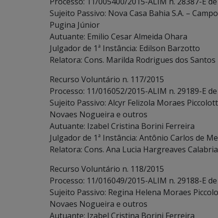
Processo: 11/005400/2015-ALIM n. 28387-E de
Sujeito Passivo: Nova Casa Bahia S.A. – Campo
Pugina Júnior
Autuante: Emilio Cesar Almeida Ohara
Julgador de 1ª Instância: Edilson Barzotto
Relatora: Cons. Marilda Rodrigues dos Santos
Recurso Voluntário n. 117/2015
Processo: 11/016052/2015-ALIM n. 29189-E de
Sujeito Passivo: Alcyr Felizola Moraes Piccol
Novaes Nogueira e outros
Autuante: Izabel Cristina Borini Ferreira
Julgador de 1ª Instância: Antônio Carlos de Me
Relatora: Cons. Ana Lucia Hargreaves Calabria
Recurso Voluntário n. 118/2015
Processo: 11/016049/2015-ALIM n. 29188-E de
Sujeito Passivo: Regina Helena Moraes Piccol
Novaes Nogueira e outros
Autuante: Izabel Cristina Borini Ferreira