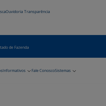
usca
Ouvidoria
Transparência
stado de Fazenda
os
Informativos
Fale Conosco
Sistemas